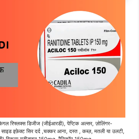
गल रिफ्लक्स डिजीज (जीईआरडी), पेप्टिक अल्सर, ज़ोलिंगर-
 साइड इफ़ेक्ट सिर दर्द ,चक्कर आना, दस्त , कब्ज़, मतली या उलटी,