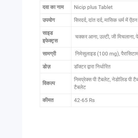
दवा का नाम
Nicip plus Tablet
उपयोग
सिरदर्द, दांत दर्द, मासिक धर्म में ऐं
साइड
चक्कर आना, उल्टी, जी मिचलाना, पे
इफेक्ट्स
सामग्री
निमेसुलाइड (100 mg), पैरासिट
डोज़
डॉक्टर द्वारा निर्धारित
निमप्रेक्स पी टैबलेट, नेडोलिड पी ट
विकल्प
टैबलेट
कीमत
42-65 Rs