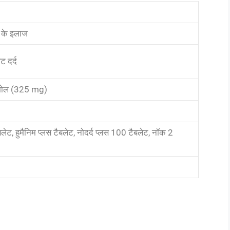
ठन के इलाज
ट दर्द
ामोल (325 mg)
ैबलेट, हुमैनिम प्लस टैबलेट, नोदर्द प्लस 100 टैबलेट, नॉक 2